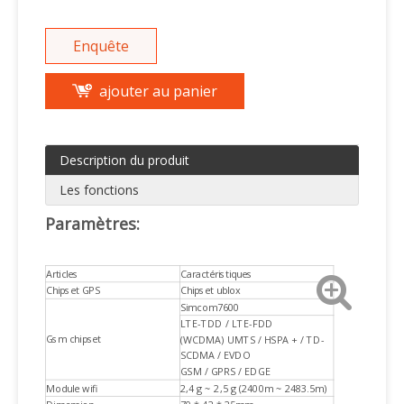
Enquête
ajouter au panier
Description du produit
Les fonctions
Paramètres:
Articles
Caractéristiques
Chipset GPS
Chipset ublox
Simcom7600
LTE-TDD / LTE-FDD
Gsm chipset
(WCDMA) UMTS / HSPA + / TD-
SCDMA / EVDO
GSM / GPRS / EDGE
Module wifi
2,4 g ~ 2,5 g (2400m ~ 2483.5m)