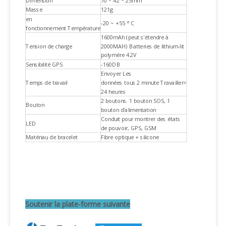
Dimension
70 * 42 * 25mm
Masse
121g
en
-20 ~ +55 ° C
fonctionnement Température
1600mAh (peut s'étendre à
Tension de charge
2000MAH) Batteries de lithium-lit
polymère 4.2V
Sensibilité GPS
-160DB
Envoyer Les
Temps de travail
données tous 2 minute Travailler>
24 heures
2 boutons. 1 bouton SOS, 1
Bouton
bouton d'alimentation
Conduit pour montrer des états
LED
de pouvoir, GPS, GSM
Matériau de bracelet
Fibre optique + silicone
Soutenir la plate-forme suivante