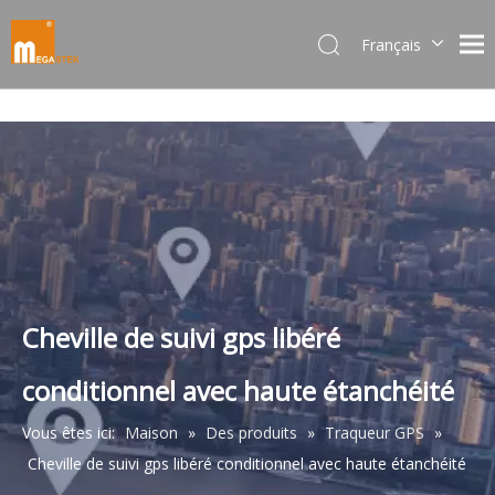
Français
Dansk
norsk språk
한국어
日本語
Italiano
Deutsch
Português
Español
Pусский
Cheville de suivi gps libéré
简体中文
conditionnel avec haute étanchéité
English
Vous êtes ici:
Maison
»
Des produits
»
Traqueur GPS
»
Cheville de suivi gps libéré conditionnel avec haute étanchéité