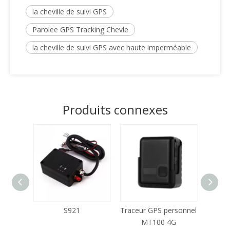
la cheville de suivi GPS
Parolee GPS Tracking Chevle
la cheville de suivi GPS avec haute imperméable
Produits connexes
vi des
S921
Traceur GPS personnel
MT-90
T200X
MT100 4G
GPS N