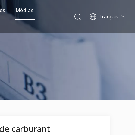
es
Médias
Français
Dansk
norsk språk
한국어
日本語
Italiano
Deutsch
Português
Español
Pусский
简体中文
English
 de carburant