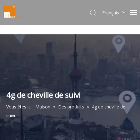
Français
Dansk
norsk språk
한국어
日本語
Italiano
Deutsch
Português
Español
Pусский
4g de cheville de suivi
简体中文
Vous êtes ici:
Maison
»
Des produits
»
4g de cheville de
English
suivi