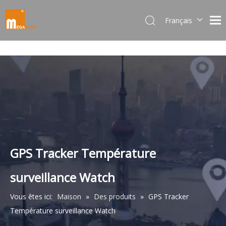
Français
Dansk
norsk språk
한국어
日本語
Italiano
Deutsch
Português
Español
Pусский
GPS Tracker Température
简体中文
surveillance Watch
English
Vous êtes ici:
Maison
»
Des produits
»
GPS Tracker
Température surveillance Watch