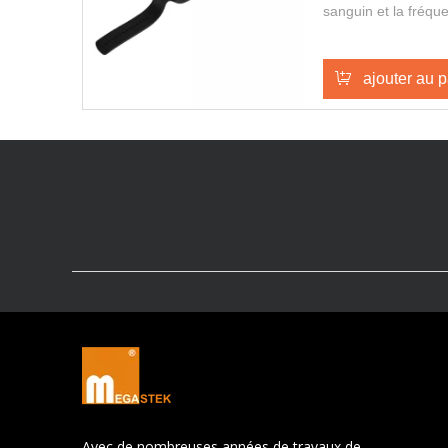
sanguin et la fréq
continue pendant 24
faire une positionn
conversation à deu
ajouter au p
déconnexion de bra
montre est Mini, im
de la sécurité de ple
personnes âgées ou
Avec de nombreuses années de travaux de