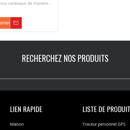
uence cardiaque de manière
 heures, il peut également
ement en temps réel, une
x voies, une alarme de
anier
Enquête
celet et une alarme SOS, cette
perméable. Convient au suivi
in air et à la surveillance des
 des individus.
RECHERCHEZ NOS PRODUITS
LIEN RAPIDE
LISTE DE PRODUI
Maison
Traceur personnel GPS