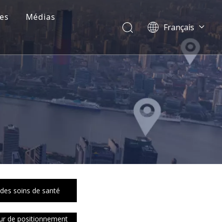
es
Médias
Français
Dansk
norsk språk
한국어
日本語
Italiano
Deutsch
Português
Español
Pусский
简体中文
English
 des soins de santé
ur de positionnement