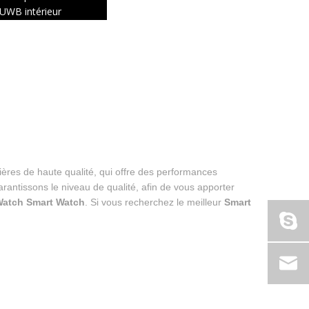
UWB intérieur
ères de haute qualité, qui offre des performances
arantissons le niveau de qualité, afin de vous apporter
Watch Smart Watch
. Si vous recherchez le meilleur
Smart