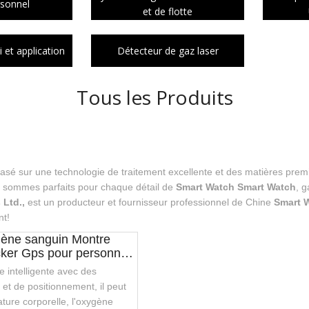
rsonnel
et de flotte
 et application
Détecteur de gaz laser
Tous les Produits
sé sur une technologie de traitement excellente et des matières premi
 sommes parfaits pour chaque détail de
Smart Watch Smart Watch
, g
 Ltd.,
est un producteur et fournisseur professionnel de Chine
Smart 
nt!
gène sanguin Montre
acker Gps pour personnes
re intelligente avec des
 et de positionnement, il peut
ature corporelle, l'oxygène