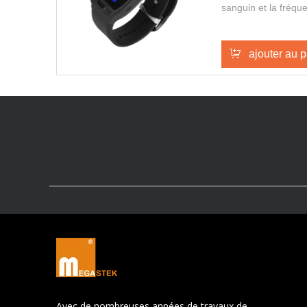
sanguin et la fréq
continue pendant 24
faire une positionn
conversation à deu
ajouter au p
déconnexion de bra
montre est Mini, im
de la sécurité de ple
personnes âgées ou
Avec de nombreuses années de travaux de