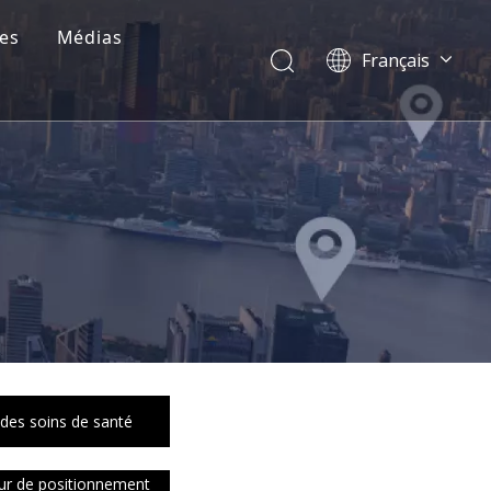
es
Médias
Français
Dansk
norsk språk
한국어
日本語
Italiano
Deutsch
Português
Español
Pусский
简体中文
English
 des soins de santé
ur de positionnement