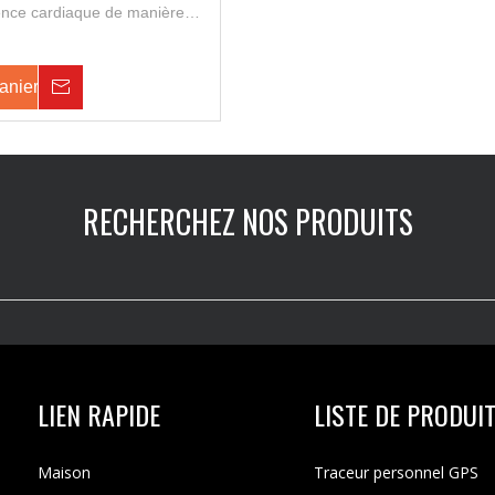
uence cardiaque de manière
 heures, il peut également
ement en temps réel, une
x voies, une alarme de
anier
Enquête
celet et une alarme SOS, cette
perméable. Convient au suivi
in air et à la surveillance des
 des individus.
RECHERCHEZ NOS PRODUITS
LIEN RAPIDE
LISTE DE PRODUI
Maison
Traceur personnel GPS