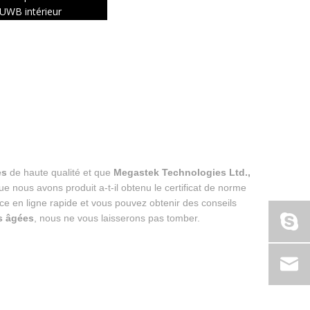
UWB intérieur
es
de haute qualité et que
Megastek Technologies Ltd.,
e nous avons produit a-t-il obtenu le certificat de norme
e en ligne rapide et vous pouvez obtenir des conseils
s âgées
, nous ne vous laisserons pas tomber.