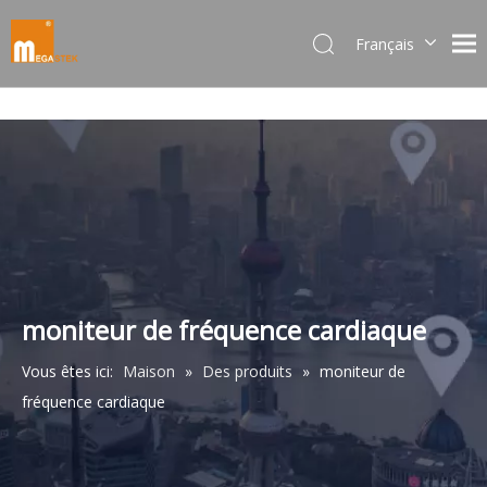
Français
Dansk
norsk språk
한국어
日本語
Italiano
Deutsch
Português
Español
Pусский
moniteur de fréquence cardiaque
简体中文
Vous êtes ici:
Maison
»
Des produits
»
moniteur de
English
fréquence cardiaque