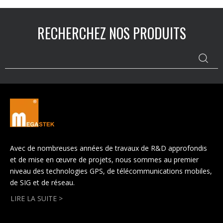
réel, une conversation à deux
voies, une alarme de
déconnexion de bracelet et une
RECHERCHEZ NOS PRODUITS
alarme SOS, cette montre est
Mini, imperméable. Convient au
suivi de la sécurité de plein air
et à la surveillance des
personnes âgées ou des
individus.
Avec de nombreuses années de travaux de R&D approfondis
et de mise en œuvre de projets, nous sommes au premier
niveau des technologies GPS, de télécommunications mobiles,
de SIG et de réseau.
LIRE LA SUITE >