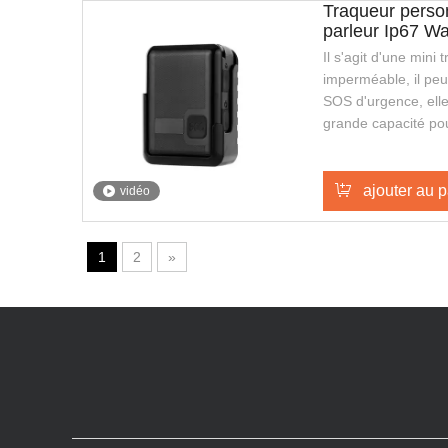
Traqueur person
parleur Ip67 Wa
Il s'agit d'une min
imperméable, il peut
SOS d'urgence, elle
grande capacité po
veille plus longue,
le chargement sans
élégante et facile à
ajouter au p
vidéo
gardes de sécurité o
publique.
1
2
»