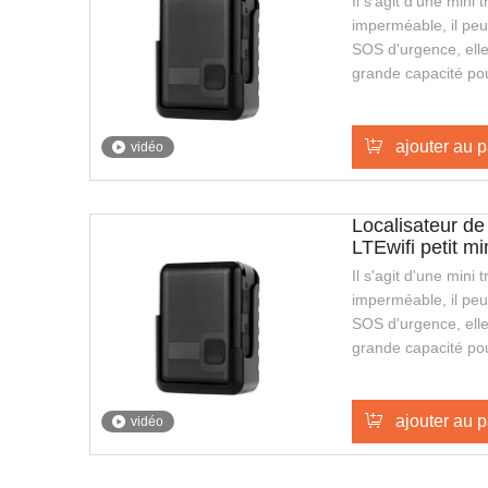
Il s'agit d'une min
imperméable, il peut
SOS d'urgence, elle
grande capacité po
veille plus longue,
le chargement sans
élégante et facile à
ajouter au p
vidéo
gardes de sécurité o
publique.
Localisateur de
LTEwifi petit mi
Il s'agit d'une min
imperméable, il peut
SOS d'urgence, elle
grande capacité po
veille plus longue,
le chargement sans
élégante et facile à
ajouter au p
vidéo
gardes de sécurité o
publique.