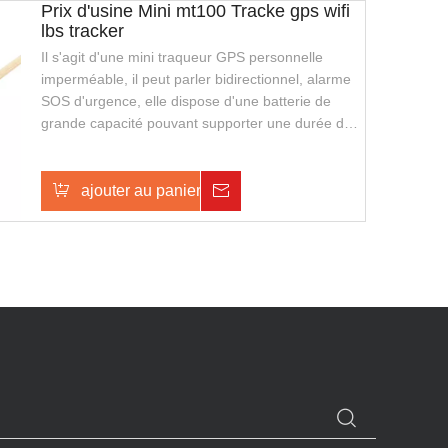
Prix ​​d'usine Mini mt100 Tracke gps wifi
lbs tracker
Il s'agit d'une mini traqueur GPS personnelle
imperméable, il peut parler bidirectionnel, alarme
SOS d'urgence, elle dispose d'une batterie de
grande capacité pouvant supporter une durée de
veille plus longue, elle prend également en charge
le chargement sans fil, avec une apparence
élégante et facile à transporter. Il convient aux
ajouter au panier
Enquête
gardes de sécurité ou à la police de la sécurité
publique.