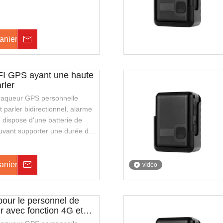
nd également en charge le
l, avec une apparence élégante
ter. Il convient aux agents de
anier
Enquête
ckers de sécurité publique.
IFI GPS ayant une haute
rler
i traqueur GPS personnelle
 parler bidirectionnel, alarme
 dispose d'une batterie de
uvant supporter une durée de
 elle prend également en charge
 fil, avec une apparence
 transporter. Il convient aux
anier
Enquête
vidéo
u à la police de la sécurité
our le personnel de
ur avec fonction 4G et