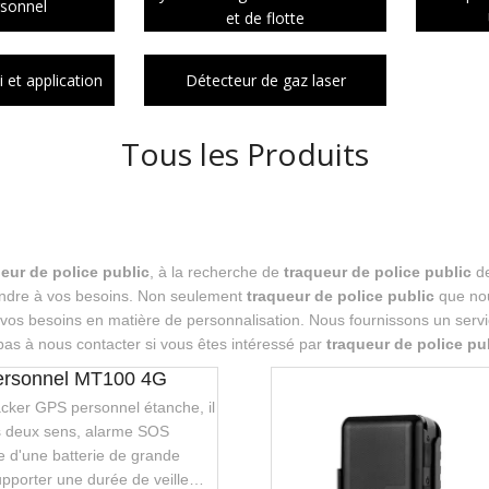
rsonnel
et de flotte
 et application
Détecteur de gaz laser
Tous les Produits
eur de police public
, à la recherche de
traqueur de police public
de
ondre à vos besoins. Non seulement
traqueur de police public
que nou
os besoins en matière de personnalisation. Nous fournissons un servic
 pas à nous contacter si vous êtes intéressé par
traqueur de police pu
ersonnel MT100 4G
tracker GPS personnel étanche, il
es deux sens, alarme SOS
se d'une batterie de grande
upporter une durée de veille