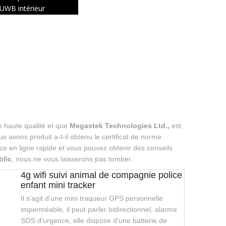
UWB intérieur
 haute qualité et que
Megastek Technologies Ltd.,
est
s avons produit a-t-il obtenu le certificat de norme
e en ligne rapide et vous pouvez obtenir des conseils
blic
, nous ne vous laisserons pas tomber.
4g wifi suivi animal de compagnie police
enfant mini tracker
Il s'agit d'une mini traqueur GPS personnelle
imperméable, il peut parler bidirectionnel, alarme
SOS d'urgence, elle dispose d'une batterie de