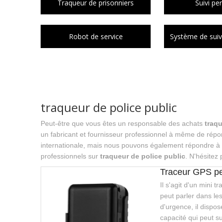
Traqueur de prisonniers
Suivi pe
Robot de service
Système de suivi
traqueur de police public
Peut-être que vous êtes un responsable des achats
traqu
un fabricant et fournisseur professionnel à même de rép
internationale, mais nous pouvons également répondre à v
professionnels sur
traqueur de police public
. N'hésitez
Traceur GPS p
Il s'agit d'un mini 
peut parler dans l
d'urgence, il dispo
capacité qui peut s