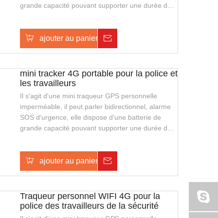
grande capacité pouvant supporter une durée de
veille plus longue, elle prend également en charge
le chargement sans fil, avec une apparence
élégante et facile à transporter. Il convient aux
ajouter au panier
Enquête
gardes de sécurité ou à la police de la sécurité
publique.
mini tracker 4G portable pour la police et
les travailleurs
Il s'agit d'une mini traqueur GPS personnelle
imperméable, il peut parler bidirectionnel, alarme
SOS d'urgence, elle dispose d'une batterie de
grande capacité pouvant supporter une durée de
veille plus longue, elle prend également en charge
le chargement sans fil, avec une apparence
élégante et facile à transporter. Il convient aux
ajouter au panier
Enquête
gardes de sécurité ou à la police de la sécurité
publique.
Traqueur personnel WIFI 4G pour la
police des travailleurs de la sécurité