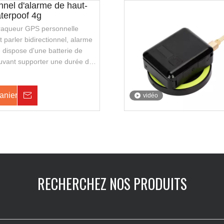
nel d'alarme de haut-
terpoof 4g
i traqueur GPS personnelle
 parler bidirectionnel, alarme
 dispose d'une batterie de
uvant supporter une durée de
 elle prend également en charge
 fil, avec une apparence
 transporter. Il convient aux
anier
Enquête
vidéo
u à la police de la sécurité
RECHERCHEZ NOS PRODUITS