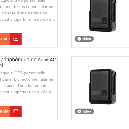
i traqueur GPS personnelle
 parler bidirectionnel, alarme
 dispose d'une batterie de
uvant supporter une durée de
 elle prend également en charge
 fil, avec une apparence
 transporter. Il convient aux
anier
Enquête
vidéo
u à la police de la sécurité
 périphérique de suivi 4G
ni
i traqueur GPS personnelle
 parler bidirectionnel, alarme
 dispose d'une batterie de
uvant supporter une durée de
 elle prend également en charge
 fil, avec une apparence
 transporter. Il convient aux
anier
Enquête
vidéo
u à la police de la sécurité