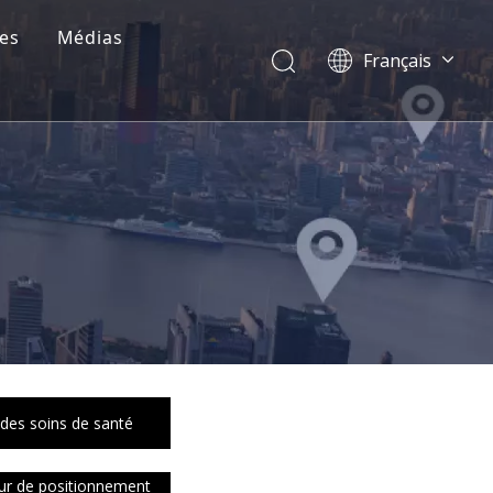
es
Médias
Français
Dansk
norsk språk
한국어
日本語
Italiano
Deutsch
Português
Español
Pусский
简体中文
English
 des soins de santé
ur de positionnement